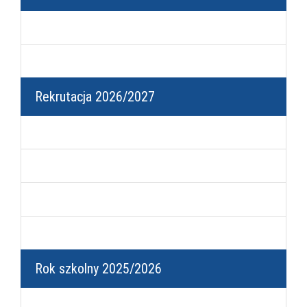
Regulamin wynajmu
Wniosek o wynajem
Rekrutacja 2026/2027
Informacje dla kandydata
Liceum Ogólnokształcące
Technikum
Branżowa Szkoła I stopnia
Rok szkolny 2025/2026
Kalendarz roku szkolnego