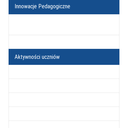
Innowacje Pedagogiczne
Klasy mundurowe - Oddziały Przygotowania
Wojskowego
Klasy mundurowe - Straż Graniczna
Aktywności uczniów
Konkursy pozaszkolne
Konkursy szkolne
Wolontariat
Szkolny Klub Sportowy
Sukcesy uczniów