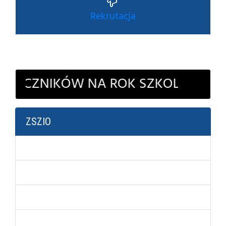
Rekrutacja
IKÓW NA ROK SZKOLNY 2026-202
ZSZIO
Strona główna
Historia szkoły
Kierunki kształcenia
Dyrekcja