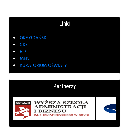
ponadgimnazjalnych Powiatu Kartuskiego
Linki
OKE GDAŃSK
CKE
BIP
MEN
KURATORIUM OŚWIATY
Partnerzy