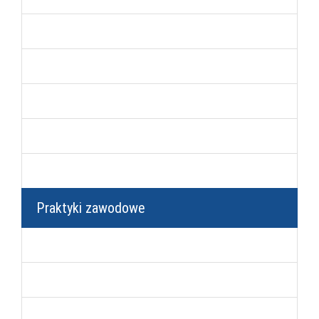
Dziennik
Wykaz podręczników
Opieka zdrowotna nad uczniami
Matura
Egzamin zawodowy
Praktyki zawodowe
Pracodawcy
Oferty pracy od pracodawców
Praktyki w Technikum