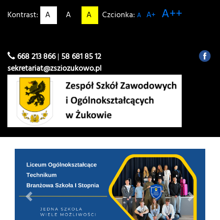
A++
Kontrast:
A
A
A
Czcionka:
A+
A
668 213 866
|
58 681 85 12
sekretariat@zsziozukowo.pl
Previous
Next