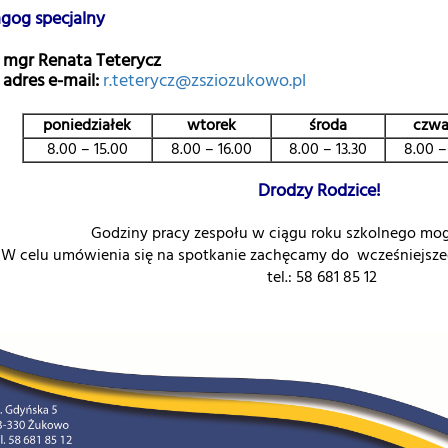
gog specjalny
mgr Renata Teterycz
adres e-mail:
r.teterycz@zsziozukowo.pl
poniedziałek
wtorek
środa
czwa
8.00 – 15.00
8.00 – 16.00
8.00 – 13.30
8.00 –
Drodzy Rodzice!
Godziny pracy zespołu w ciągu roku szkolnego mog
W celu umówienia się na spotkanie zachęcamy do wcześniejsze
tel.: 58 681 85 12