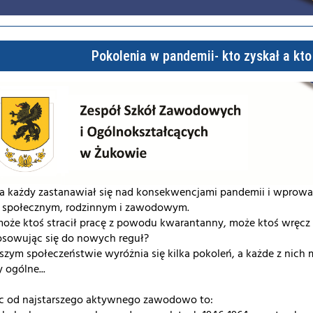
Pokolenia w pandemii- kto zyskał a kto 
a każdy zastanawiał się nad konsekwencjami pandemii i wprow
u społecznym, rodzinnym i zawodowym.
oże ktoś stracił pracę z powodu kwarantanny, może ktoś wręcz 
osowując się do nowych reguł?
zym społeczeństwie wyróżnia się kilka pokoleń, a każde z nich 
 ogólne...
ąc od najstarszego aktywnego zawodowo to: