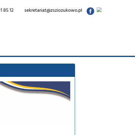
1 85 12
sekretariat@zsziozukowo.pl