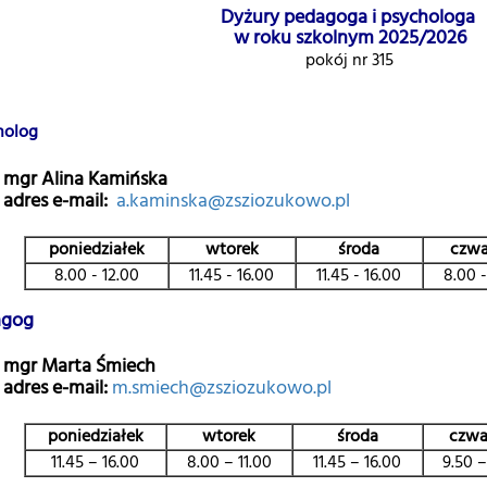
Dyżury pedagoga i psychologa
w roku szkolnym 2025/2026
pokój nr 315
holog
mgr Alina Kamińska
adres e-mail:
a.kaminska@zsziozukowo.pl
poniedziałek
wtorek
środa
czwa
8.00 - 12.00
11.45 - 16.00
11.45 - 16.00
8.00 -
agog
mgr Marta Śmiech
adres e-mail:
m.smiech@zsziozukowo.pl
poniedziałek
wtorek
środa
czwa
11.45 – 16.00
8.00 – 11.00
11.45 – 16.00
9.50 –