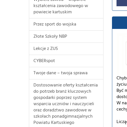
kształcenia zawodowego w
powiecie kartuskim
Przez sport do wojska
Złote Szkoły NBP
Lekcje z ZUS
CYBERspot
Twoje dane – twoja sprawa
Chyb
życi
Dostosowanie oferty kształcenia
Być m
do potrzeb branż kluczowych
dost
gospodarki poprzez system
W nas
wsparcia uczniów i nauczycieli
cechy
oraz doradztwo zawodowe w
szkołach ponadgimnazjalnych
Licz
Powiatu Kartuskiego