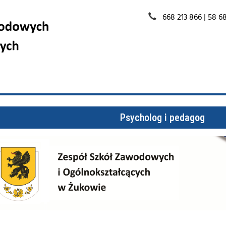
668 213 866
|
58 68
Psycholog i pedagog