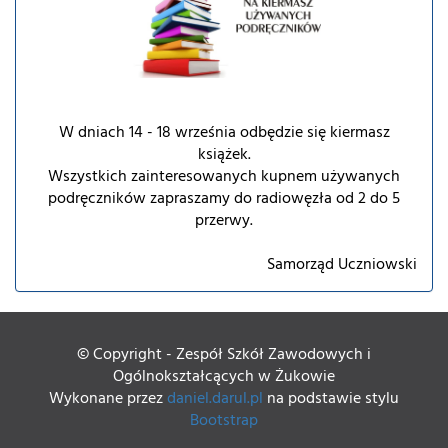
W dniach 14 - 18 września odbędzie się kiermasz
książek.
Wszystkich zainteresowanych kupnem używanych
podręczników zapraszamy do radiowęzła od 2 do 5
przerwy.
Samorząd Uczniowski
© Copyright - Zespół Szkół Zawodowych i
Ogólnokształcących w Żukowie
Wykonane przez
daniel.darul.pl
na podstawie stylu
Bootstrap