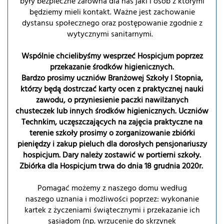
były bezpieczne zarówna dla nas jaki i osób z którymi
będziemy mieli kontakt. Ważne jest zachowanie
dystansu społecznego oraz postępowanie zgodnie z
wytycznymi sanitarnymi.
Wspólnie chcielibyśmy wesprzeć Hospicjum poprzez
przekazanie środków higienicznych.
Bardzo prosimy uczniów Branżowej Szkoły I Stopnia,
którzy będą dostrczać karty ocen z praktycznej nauki
zawodu, o przyniesienie paczki nawilżanych
chusteczek lub innych środków higienicznych. Uczniów
Technkim, uczęszczających na zajęcia praktyczne na
terenie szkoły prosimy o zorganizowanie zbiórki
pieniędzy i zakup pieluch dla dorosłych pensjonariuszy
hospicjum. Dary należy zostawić w portierni szkoły.
Zbiórka dla Hospicjum trwa do dnia 18 grudnia 2020r.
Pomagać możemy z naszego domu według
naszego uznania i możliwości poprzez: wykonanie
kartek z życzeniami świątecznymi i przekazanie ich
sąsiadom (np. wrzucenie do skrzynek