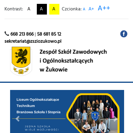
A++
Kontrast:
A
A
A
Czcionka:
A+
A
668 213 866
|
58 681 85 12
sekretariat@zsziozukowo.pl
Previous
Next